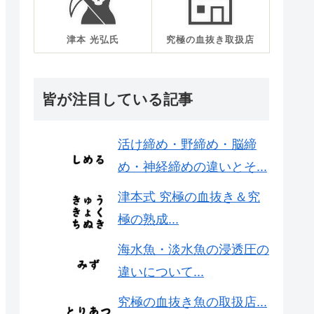
津本 光弘氏
究極の血抜き取扱店
皆が注目している記事
活け締め・野締め・脳締
め・神経締めの違いとそ...
津本式 究極の血抜き＆究
極の熟成...
海水魚・淡水魚の浸透圧の
違いについて...
究極の血抜き魚の取扱店...