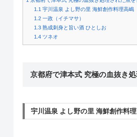
1
京都府で津本式 究極の血抜き処理された魚を
1.1
宇川温泉 よし野の里 海鮮創作料理高嶋
1.2
一政（イチマサ）
1.3
熟成刺身と旨い酒 ひとしお
1.4
ツネオ
京都府で津本式 究極の血抜き
宇川温泉 よし野の里 海鮮創作料