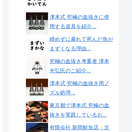
津本式 究極の血抜きに使
用する道具を紹介...
締めずに暴れて死んだ魚が
まずくなる理由...
究極の血抜き考案者 津本
光弘氏のご紹介...
津本式 究極の血抜き用ノ
ズル処理...
東京都で津本式 究極の血
抜きを実践しているお...
有限会社 新岡鮮魚店：北