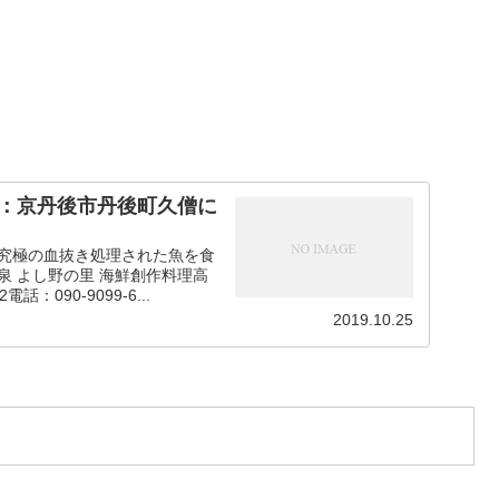
嶋：京丹後市丹後町久僧に
で究極の血抜き処理された魚を食
泉 よし野の里 海鮮創作料理高
090-9099-6...
2019.10.25