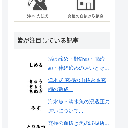
津本 光弘氏
究極の血抜き取扱店
皆が注目している記事
活け締め・野締め・脳締
め・神経締めの違いとそ...
津本式 究極の血抜き＆究
極の熟成...
海水魚・淡水魚の浸透圧の
違いについて...
究極の血抜き魚の取扱店...