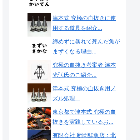
津本式 究極の血抜きに使
用する道具を紹介...
締めずに暴れて死んだ魚が
まずくなる理由...
究極の血抜き考案者 津本
光弘氏のご紹介...
津本式 究極の血抜き用ノ
ズル処理...
東京都で津本式 究極の血
抜きを実践しているお...
有限会社 新岡鮮魚店：北