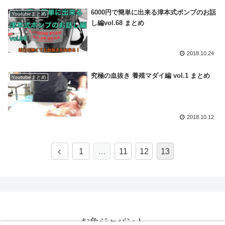
6000円で簡単に出来る津本式ポンプのお話
Youtubeまとめ
し編vol.68 まとめ
2018.10.24
究極の血抜き 養殖マダイ編 vol.1 まとめ
Youtubeまとめ
2018.10.12
1
…
11
12
13
お魚ジャパン！