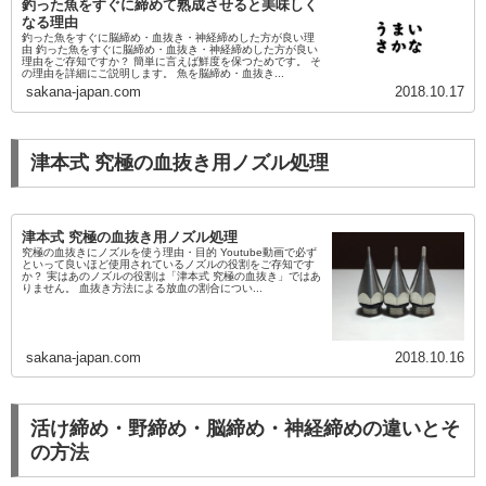
釣った魚をすぐに締めて熟成させると美味しく
なる理由
釣った魚をすぐに脳締め・血抜き・神経締めした方が良い理
由 釣った魚をすぐに脳締め・血抜き・神経締めした方が良い
理由をご存知ですか？ 簡単に言えば鮮度を保つためです。 そ
の理由を詳細にご説明します。 魚を脳締め・血抜き...
sakana-japan.com
2018.10.17
津本式 究極の血抜き用ノズル処理
津本式 究極の血抜き用ノズル処理
究極の血抜きにノズルを使う理由・目的 Youtube動画で必ず
といって良いほど使用されているノズルの役割をご存知です
か？ 実はあのノズルの役割は「津本式 究極の血抜き」ではあ
りません。 血抜き方法による放血の割合につい...
sakana-japan.com
2018.10.16
活け締め・野締め・脳締め・神経締めの違いとそ
の方法