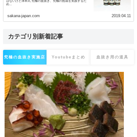
はないけど津本式 究極の血抜き、究極の熟成を実践するた
め...
sakana-japan.com
2019.04.11
カテゴリ別新着記事
究極の血抜き実施店
Youtubeまとめ
血抜き用の道具