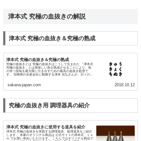
津本式 究極の血抜きの解説
津本式 究極の血抜き＆究極の熟成
津本式 究極の血抜き＆究極の熟成
究極の血抜きとは 究極の血抜きはこうして生まれた 「津本式
究極の血抜き」とは美味しい魚を熟成させることにより、魚
の持つ旨味を最大限に引き出すための最高の血抜き処理で
す。 宮崎県の水産会社に勤務する津本 光弘さんが、日々の...
sakana-japan.com
2018.10.12
究極の血抜き用 調理器具の紹介
津本式 究極の血抜きに使用する道具を紹介
津本式 究極の血抜きを実践する調理器具、処理道具をご紹介
します。 本家のオリジナル商品は 公式サイトの津本式．ｃｏ
ｍ でお買い求めいただけます。 こちらではオリジナル商品で