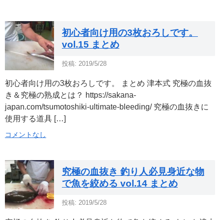
初心者向け用の3枚おろしです。
vol.15 まとめ
投稿: 2019/5/28
初心者向け用の3枚おろしです。 まとめ 津本式 究極の血抜
き＆究極の熟成とは？ https://sakana-
japan.com/tsumotoshiki-ultimate-bleeding/ 究極の血抜きに
使用する道具 […]
コメントなし
究極の血抜き 釣り人必見身近な物
で魚を絞める vol.14 まとめ
投稿: 2019/5/28