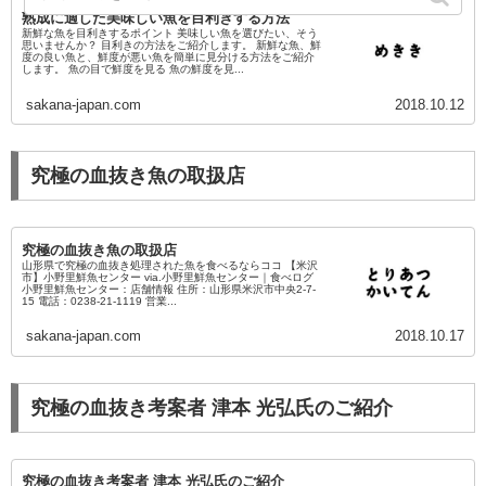
熟成に適した美味しい魚を目利きする方法
新鮮な魚を目利きするポイント 美味しい魚を選びたい、そう
思いませんか？ 目利きの方法をご紹介します。 新鮮な魚、鮮
度の良い魚と、鮮度が悪い魚を簡単に見分ける方法をご紹介
します。 魚の目で鮮度を見る 魚の鮮度を見...
sakana-japan.com
2018.10.12
究極の血抜き魚の取扱店
究極の血抜き魚の取扱店
山形県で究極の血抜き処理された魚を食べるならココ 【米沢
市】小野里鮮魚センター via.小野里鮮魚センター｜食べログ
小野里鮮魚センター：店舗情報 住所：山形県米沢市中央2-7-
15 電話：0238-21-1119 営業...
sakana-japan.com
2018.10.17
究極の血抜き考案者 津本 光弘氏のご紹介
究極の血抜き考案者 津本 光弘氏のご紹介