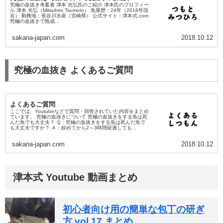
究極の血抜き考案者 津本 光弘氏のご紹介 津本氏のプロフィー
ル 津本 光弘（Mitsuhiro Tsumoto） 魚屋歴：24年（2018年現
在） 勤務地：長谷川水産（宮崎県） 公式サイト：津本式.com
究極の血抜きで熟成...
sakana-japan.com
2018.10.12
究極の血抜き よくあるご質問
よくあるご質問
ここでは、Youtubeなどで質問・回答されていた内容をまとめ
ています。 究極の血抜きについて 究極の血抜きをする魚は死
んだ魚でも大丈夫？ Ｑ：究極の血抜きをする魚は死んだ魚で
も大丈夫ですか？ Ａ：絞めてから2～3時間経過しても...
sakana-japan.com
2018.10.12
津本式 Youtube 動画まとめ
初心者向け用の簡単な包丁の研ぎ
方 vol.17 まとめ